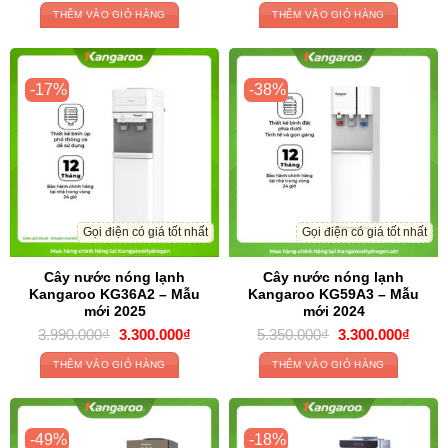
là:
tại
là:
tại
THÊM VÀO GIỎ HÀNG
THÊM VÀO GIỎ HÀNG
2.590.000₫.
là:
3.120.000₫.
là:
2.150.000₫.
2.950
-17%
-38%
Gọi điện có giá tốt nhất
Gọi điện có giá tốt nhất
Cây nước nóng lạnh
Cây nước nóng lạnh
Kangaroo KG36A2 – Mẫu
Kangaroo KG59A3 – Mẫu
mới 2025
mới 2024
Giá
Giá
Giá
Giá
3.990.000
₫
3.300.000
₫
5.350.000
₫
3.300.000
₫
gốc
hiện
gốc
hiện
là:
tại
là:
tại
THÊM VÀO GIỎ HÀNG
THÊM VÀO GIỎ HÀNG
3.990.000₫.
là:
5.350.000₫.
là:
3.300.000₫.
3.300
-49%
-18%