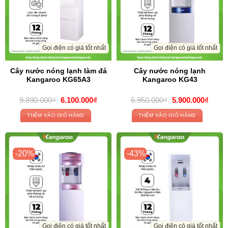
Gọi điện có giá tốt nhất
Gọi điện có giá tốt nhất
Cây nước nóng lạnh làm đá
Cây nước nóng lạnh
Kangaroo KG65A3
Kangaroo KG43
Giá
Giá
Giá
Giá
9.890.000
₫
6.100.000
₫
6.950.000
₫
5.900.000
₫
gốc
hiện
gốc
hiện
là:
tại
là:
tại
THÊM VÀO GIỎ HÀNG
THÊM VÀO GIỎ HÀNG
9.890.000₫.
là:
6.950.000₫.
là:
6.100.000₫.
5.900
-20%
-43%
Gọi điện có giá tốt nhất
Gọi điện có giá tốt nhất