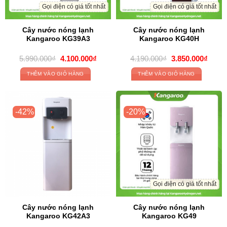
Gọi điện có giá tốt nhất
Gọi điện có giá tốt nhất
Cây nước nóng lạnh
Cây nước nóng lạnh
Kangaroo KG39A3
Kangaroo KG40H
Giá
Giá
Giá
Giá
5.990.000
₫
4.100.000
₫
4.190.000
₫
3.850.000
₫
gốc
hiện
gốc
hiện
là:
tại
là:
tại
THÊM VÀO GIỎ HÀNG
THÊM VÀO GIỎ HÀNG
5.990.000₫.
là:
4.190.000₫.
là:
4.100.000₫.
3.850
-42%
-20%
Gọi điện có giá tốt nhất
Cây nước nóng lạnh
Cây nước nóng lạnh
Kangaroo KG42A3
Kangaroo KG49