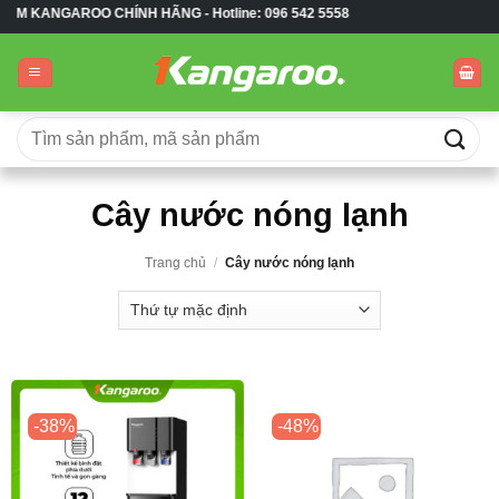
Bỏ
OO CHÍNH HÃNG -
Hotline: 096 542 5558
qua
nội
dung
Tìm
kiếm:
Cây nước nóng lạnh
Trang chủ
/
Cây nước nóng lạnh
-38%
-48%