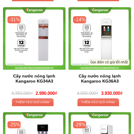
2.650.000₫.
là:
4.350.000₫.
là:
2.290.000₫.
3.700
-31%
-14%
Gọi điện có giá tốt nhất
Cây nước nóng lạnh
Cây nước nóng lạnh
Kangaroo KG34A3
Kangaroo KG36A3
Giá
Giá
Giá
Giá
4.350.000
₫
2.990.000
₫
4.550.000
₫
3.930.000
₫
gốc
hiện
gốc
hiện
là:
tại
là:
tại
THÊM VÀO GIỎ HÀNG
THÊM VÀO GIỎ HÀNG
4.350.000₫.
là:
4.550.000₫.
là:
2.990.000₫.
3.930
-25%
-29%