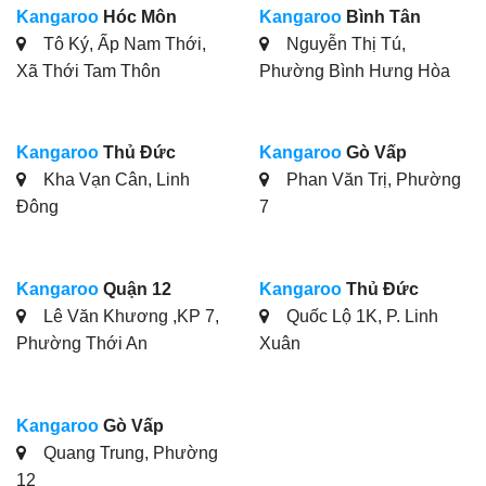
Kangaroo
Hóc Môn
Kangaroo
Bình Tân
Tô Ký, Ấp Nam Thới,
Nguyễn Thị Tú,
Xã Thới Tam Thôn
Phường Bình Hưng Hòa
Kangaroo
Thủ Đức
Kangaroo
Gò Vấp
Kha Vạn Cân, Linh
Phan Văn Trị, Phường
Đông
7
Kangaroo
Quận 12
Kangaroo
Thủ Đức
Lê Văn Khương ,KP 7,
Quốc Lộ 1K, P. Linh
Phường Thới An
Xuân
Kangaroo
Gò Vấp
Quang Trung, Phường
12