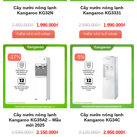
Cây nước nóng lạnh
Cây nước nóng lạnh
Kangaroo KG32N
Kangaroo KG3331
Giá
Giá
Giá
Giá
2.450.000
₫
1.990.000
₫
2.590.000
₫
1.990.000
₫
gốc
hiện
gốc
hiện
là:
tại
là:
tại
THÊM VÀO GIỎ HÀNG
THÊM VÀO GIỎ HÀNG
2.450.000₫.
là:
2.590.000₫.
là:
1.990.000₫.
1.990
-17%
-5%
Cây nước nóng lạnh
Cây nước nóng lạnh
Kangaroo KG35A2 – Mẫu
Kangaroo KG34C
mới 2025
Giá
Giá
Giá
Giá
2.590.000
₫
2.150.000
₫
3.120.000
₫
2.950.000
₫
gốc
hiện
gốc
hiện