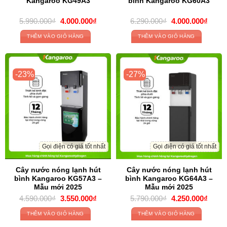
Kangaroo KG49A3
bình Kangaroo KG60A3
Giá
Giá
Giá
Giá
5.990.000
₫
4.000.000
₫
6.290.000
₫
4.000.000
₫
gốc
hiện
gốc
hiện
là:
tại
là:
tại
THÊM VÀO GIỎ HÀNG
THÊM VÀO GIỎ HÀNG
5.990.000₫.
là:
6.290.000₫.
là:
4.000.000₫.
4.000
-23%
-27%
Gọi điện có giá tốt nhất
Gọi điện có giá tốt nhất
Cây nước nóng lạnh hút
Cây nước nóng lạnh hút
bình Kangaroo KG57A3 –
bình Kangaroo KG64A3 –
Mẫu mới 2025
Mẫu mới 2025
Giá
Giá
Giá
Giá
4.590.000
₫
3.550.000
₫
5.790.000
₫
4.250.000
₫
gốc
hiện
gốc
hiện
là:
tại
là:
tại
THÊM VÀO GIỎ HÀNG
THÊM VÀO GIỎ HÀNG
4.590.000₫.
là:
5.790.000₫.
là: