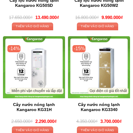
Cây lọc nước nóng lạnh
Cây lọc nước nóng lạnh
Kangaroo KG50SD
Kangaroo KG50W2
Giá
Giá
Giá
Giá
17.650.000
₫
13.490.000
₫
16.800.000
₫
9.990.000
₫
gốc
hiện
gốc
hiện
là:
tại
là:
tại
THÊM VÀO GIỎ HÀNG
THÊM VÀO GIỎ HÀNG
17.650.000₫.
là:
16.800.000₫.
là:
13.490.000₫.
9.990
-14%
-15%
Miễn phí vận chuyển và lắp đặt
Gọi điện có giá tốt nhất
Cây nước nóng lạnh
Cây nước nóng lạnh
Kangaroo KG31H
Kangaroo KG3340
Giá
Giá
Giá
Giá
2.650.000
₫
2.290.000
₫
4.350.000
₫
3.700.000
₫
gốc
hiện
gốc
hiện
là:
tại
là:
tại
THÊM VÀO GIỎ HÀNG
THÊM VÀO GIỎ HÀNG