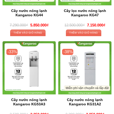
Cây nước nóng lạnh
Cây lọc nước nóng lạnh
Kangaroo KG44
Kangaroo KG47
Giá
Giá
Giá
Giá
7.290.000
₫
5.850.000
₫
12.500.000
₫
7.150.000
₫
gốc
hiện
gốc
hiện
là:
tại
là:
tại
THÊM VÀO GIỎ HÀNG
THÊM VÀO GIỎ HÀNG
7.290.000₫.
là:
12.500.000₫.
là:
5.850.000₫.
7.150
-33%
-38%
Miễn phí vận chuyển và lắp đặt
Cây nước nóng lạnh
Cây nước nóng lạnh
Kangaroo KG53A3
Kangaroo KG31A2