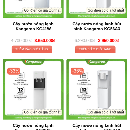
Gọi điện có giá tốt nhất
Gọi điện có giá tốt nhất
Cây nước nóng lạnh
Cây nước nóng lạnh hút
Kangaroo KG41W
bình Kangaroo KG56A3
Giá
Giá
Giá
Giá
4.700.000
₫
3.650.000
₫
6.290.000
₫
3.950.000
₫
gốc
hiện
gốc
hiện
là:
tại
là:
tại
THÊM VÀO GIỎ HÀNG
THÊM VÀO GIỎ HÀNG
4.700.000₫.
là:
6.290.000₫.
là:
3.650.000₫.
3.950
-33%
-36%
Gọi điện có giá tốt nhất
Gọi điện có giá tốt nhất
Cây nước nóng lạnh
Cây nước nóng lạnh hút