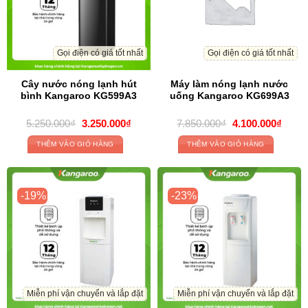
Gọi điện có giá tốt nhất
Gọi điện có giá tốt nhất
Cây nước nóng lạnh hút
Máy làm nóng lạnh nước
bình Kangaroo KG599A3
uống Kangaroo KG699A3
Giá
Giá
Giá
Giá
5.250.000
₫
3.250.000
₫
7.850.000
₫
4.100.000
₫
gốc
hiện
gốc
hiện
là:
tại
là:
tại
THÊM VÀO GIỎ HÀNG
THÊM VÀO GIỎ HÀNG
5.250.000₫.
là:
7.850.000₫.
là:
3.250.000₫.
4.100
-19%
-23%
Miễn phí vận chuyển và lắp đặt
Miễn phí vận chuyển và lắp đặt