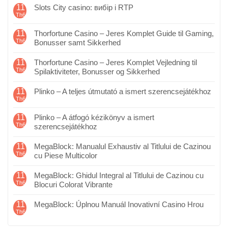
11
Slots City casino: вибір і RTP
Th6
Không
có
11
Thorfortune Casino – Jeres Komplet Guide til Gaming,
bình
Th6
Bonusser samt Sikkerhed
luận
Không
ở
có
Slots
11
Thorfortune Casino – Jeres Komplet Vejledning til
bình
City
Th6
Spilaktiviteter, Bonusser og Sikkerhed
luận
casino:
Không
ở
вибір
có
11
Plinko – A teljes útmutató a ismert szerencsejátékhoz
Thorfortune
і
bình
Th6
Không
Casino
RTP
luận
có
–
ở
11
Plinko – A átfogó kézikönyv a ismert
bình
Jeres
Thorfortune
Th6
szerencsejátékhoz
luận
Komplet
Casino
Không
ở
Guide
–
có
Plinko
11
MegaBlock: Manualul Exhaustiv al Titlului de Cazinou
til
Jeres
bình
–
Th6
cu Piese Multicolor
Gaming,
Komplet
luận
A
Không
Bonusser
Vejledning
ở
teljes
có
11
MegaBlock: Ghidul Integral al Titlului de Cazinou cu
samt
til
Plinko
útmutató
bình
Th6
Blocuri Colorat Vibrante
Sikkerhed
Spilaktiviteter,
–
a
luận
Không
Bonusser
A
ismert
ở
có
11
MegaBlock: Úplnou Manuál Inovativní Casino Hrou
og
átfogó
szerencsejátékhoz
MegaBlock:
bình
Th6
Không
Sikkerhed
kézikönyv
Manualul
luận
có
a
Exhaustiv