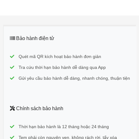
ở
bình
ismert
al
MegaBlock:
luận
szerencsejátékhoz
Titlului
Ghidul
ở
de
Integral
MegaBlock:
Cazinou
al
Úplnou
cu
Titlului
Manuál
Piese
de
Inovativní
Bảo hành điện tử
Multicolor
Cazinou
Casino
cu
Hrou
Blocuri
Quét mã QR kích hoạt bảo hành đơn giản
Colorat
Vibrante
Tra cứu thời hạn bảo hành dễ dàng qua App
Gửi yêu cầu bảo hành dễ dàng, nhanh chóng, thuận tiện
Chính sách bảo hành
Thời hạn bảo hành là 12 tháng hoặc 24 tháng
Tem phải còn nguyên vẹn, không rách rời, tẩy xóa