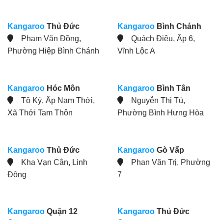
Kangaroo
Thủ Đức
Kangaroo
Bình Chánh
Phạm Văn Đồng,
Quách Điêu, Ấp 6,
Phường Hiệp Bình Chánh
Vĩnh Lộc A
Kangaroo
Hóc Môn
Kangaroo
Bình Tân
Tô Ký, Ấp Nam Thới,
Nguyễn Thị Tú,
Xã Thới Tam Thôn
Phường Bình Hưng Hòa
Kangaroo
Thủ Đức
Kangaroo
Gò Vấp
Kha Vạn Cân, Linh
Phan Văn Trị, Phường
Đông
7
Kangaroo
Quận 12
Kangaroo
Thủ Đức