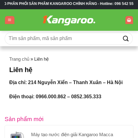
Bỏ
PHÂN PHỐI SẢN PHẨM KANGAROO CHÍNH HÃNG -
Hotline: 096 542 5558
qua
nội
dung
Tìm
kiếm:
Trang chủ
»
Liên hệ
Liên hệ
Địa chỉ: 214 Nguyễn Xiển – Thanh Xuân – Hà Nội
Điện thoại: 0966.000.862 – 0852.365.333
Sản phẩm mới
Máy tạo nước điện giải Kangaroo Macca