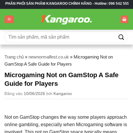
Bỏ
ÂN PHỐI SẢN PHẨM KANGAROO CHÍNH HÃNG -
Hotline: 096 542 5558
qua
nội
dung
Tìm
kiếm:
Trang chủ
»
newnormalfest.co.uk
»
Microgaming Not on
GamStop A Safe Guide for Players
Microgaming Not on GamStop A Safe
Guide for Players
Đăng vào
10/06/2026
bởi
Kangaroo
Not on GamStop changes the way some players approach
online gambling, especially when Microgaming software is
involved. This not on GamStop space typically means