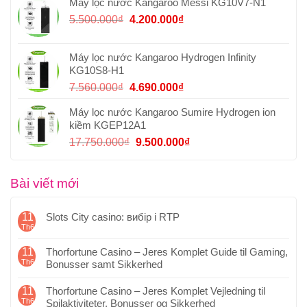
Máy lọc nước Kangaroo Messi KG10V7-N1
là:
tại
Giá
Giá
5.500.000
₫
4.200.000
₫
14.230.000₫.
là:
gốc
hiện
7.150.000₫.
là:
tại
Máy lọc nước Kangaroo Hydrogen Infinity
5.500.000₫.
là:
KG10S8-H1
4.200.000₫.
Giá
Giá
7.560.000
₫
4.690.000
₫
gốc
hiện
Máy lọc nước Kangaroo Sumire Hydrogen ion
là:
tại
kiềm KGEP12A1
7.560.000₫.
là:
Giá
Giá
17.750.000
₫
9.500.000
₫
4.690.000₫.
gốc
hiện
là:
tại
Bài viết mới
17.750.000₫.
là:
9.500.000₫.
11
Slots City casino: вибір і RTP
Th6
Không
có
11
Thorfortune Casino – Jeres Komplet Guide til Gaming,
bình
Th6
Bonusser samt Sikkerhed
luận
Không
ở
có
Slots
11
Thorfortune Casino – Jeres Komplet Vejledning til
bình
City
Th6
Spilaktiviteter, Bonusser og Sikkerhed