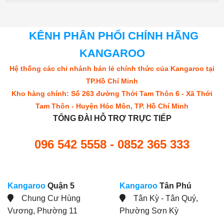
KÊNH PHÂN PHỐI CHÍNH HÃNG
KANGAROO
Hệ thống các chi nhánh bán lẻ chính thức của Kangaroo tại
TP.Hồ Chí Minh
Kho hàng chính: Số 263 đường Thới Tam Thôn 6 - Xã Thới
Tam Thôn - Huyện Hóc Môn, TP. Hồ Chí Minh
TỔNG ĐÀI HỖ TRỢ TRỰC TIẾP
096 542 5558 - 0852 365 333
Kangaroo
Quận 5
Kangaroo
Tân Phú
Chung Cư Hùng
Tân Kỳ - Tân Quý,
Vương, Phường 11
Phường Sơn Kỳ