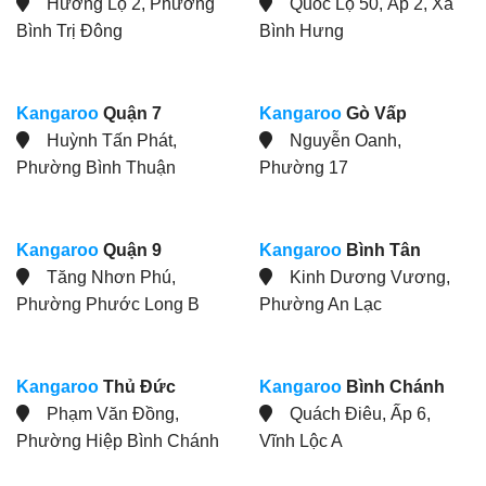
Hương Lộ 2, Phường
Quốc Lộ 50, Ấp 2, Xã
Bình Trị Đông
Bình Hưng
Kangaroo
Quận 7
Kangaroo
Gò Vấp
Huỳnh Tấn Phát,
Nguyễn Oanh,
Phường Bình Thuận
Phường 17
Kangaroo
Quận 9
Kangaroo
Bình Tân
Tăng Nhơn Phú,
Kinh Dương Vương,
Phường Phước Long B
Phường An Lạc
Kangaroo
Thủ Đức
Kangaroo
Bình Chánh
Phạm Văn Đồng,
Quách Điêu, Ấp 6,
Phường Hiệp Bình Chánh
Vĩnh Lộc A