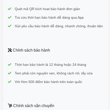
cu
Hrou
Blocuri
Quét mã QR kích hoạt bảo hành đơn giản
Colorat
Vibrante
Tra cứu thời hạn bảo hành dễ dàng qua App
Gửi yêu cầu bảo hành dễ dàng, nhanh chóng, thuận tiện
Chính sách bảo hành
Thời hạn bảo hành là 12 tháng hoặc 24 tháng
Tem phải còn nguyên vẹn, không rách rời, tẩy xóa
Với Hơn 500 điểm bảo hành trên toàn quốc
Chính sách vận chuyển