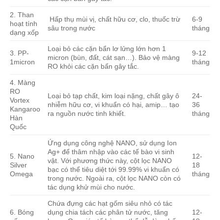
2. Than
Hấp thụ mùi vị, chất hữu cơ, clo, thuốc trừ
6-9
hoạt tính
sâu trong nước
tháng
dạng xốp
Loại bỏ các cặn bẩn lơ lửng lớn hơn 1
3. PP-
9-12
micron (bùn, đất, cát sạn…). Bảo vệ màng
1micron
tháng
RO khỏi các cặn bẩn gây tắc.
4. Màng
RO
Loại bỏ tạp chất, kim loại nặng, chất gây ô
24-
Vortex
nhiễm hữu cơ, vi khuẩn có hại, amip… tạo
36
Kangaroo
ra nguồn nước tinh khiết.
tháng
Hàn
Quốc
Ứng dụng công nghệ NANO, sử dụng Ion
Ag+ để thâm nhập vào các tế bào vi sinh
5. Nano
12-
vật. Với phương thức này, cột lọc NANO
Silver
18
bạc có thể tiêu diệt tới 99.99% vi khuẩn có
Omega
tháng
trong nước. Ngoài ra, cột lọc NANO còn có
tác dụng khử mùi cho nước.
Chứa đựng các hạt gốm siêu nhỏ có tác
6. Bóng
dụng chia tách các phân tử nước, tăng
12-