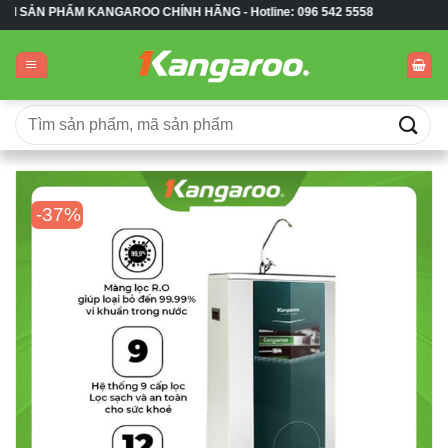
Bỏ
M KANGAROO CHÍNH HÃNG -
Hotline: 096 542 5558
qua
nội
dung
Tìm
kiếm:
-37%