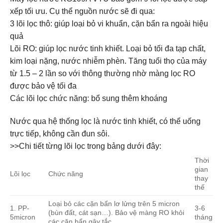
xếp tối ưu. Cụ thể nguồn nước sẽ đi qua:
3 lõi lọc thô: giúp loại bỏ vi khuẩn, cặn bẩn ra ngoài hiệu
quả
Lõi RO: giúp lọc nước tinh khiết. Loại bỏ tối đa tạp chất,
kim loại nặng, nước nhiễm phèn. Tăng tuổi thọ của máy
từ 1.5 – 2 lần so với thông thường nhờ màng lọc RO
được bảo vệ tối đa
Các lõi lọc chức năng: bổ sung thêm khoáng
Nước qua hệ thống lọc là nước tinh khiết, có thể uống
trực tiếp, không cần đun sôi.
>>Chi tiết từng lõi lọc trong bảng dưới đây:
Thời
gian
Lõi lọc
Chức năng
thay
thế
Loại bỏ các cặn bẩn lơ lửng trên 5 micron
1. PP-
3-6
(bùn đất, cát sạn…). Bảo vệ màng RO khỏi
5micron
tháng
các cặn bẩn gây tắc.