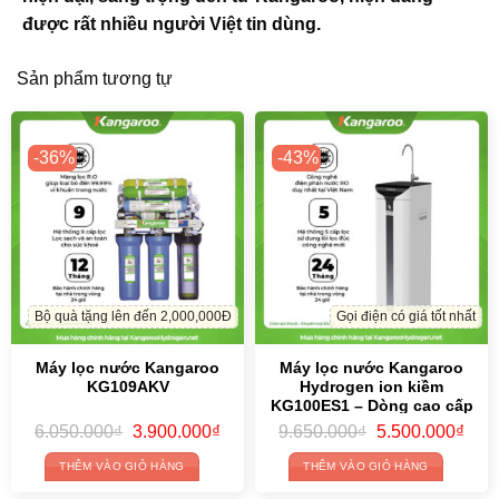
được rất nhiều người Việt tin dùng.
Sản phẩm tương tự
-36%
-43%
Bộ quà tặng lên đến 2,000,000Đ
Gọi điện có giá tốt nhất
Máy lọc nước Kangaroo
Máy lọc nước Kangaroo
KG109AKV
Hydrogen ion kiềm
KG100ES1 – Dòng cao cấp
Giá
Giá
Giá
Giá
6.050.000
₫
3.900.000
₫
9.650.000
₫
5.500.000
₫
gốc
hiện
gốc
hiện
là:
tại
là:
tại
THÊM VÀO GIỎ HÀNG
THÊM VÀO GIỎ HÀNG
6.050.000₫.
là:
9.650.000₫.
là:
3.900.000₫.
5.50