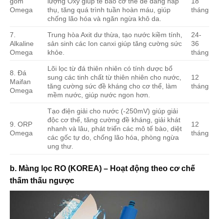
gốm
lượng Oxy giúp tế bào cơ thể dễ dàng hấp
18
Omega
thụ, tăng quá trình tuần hoàn máu, giúp
tháng
chống lão hóa và ngăn ngừa khô da.
7.
Trung hòa Axit dư thừa, tạo nước kiềm tính,
24-
Alkaline
sản sinh các Ion canxi giúp tăng cường sức
36
Omega
khỏe.
tháng
Lõi lọc từ đá thiên nhiên có tính dược bổ
8. Đá
sung các tinh chất từ thiên nhiên cho nước,
12
Maifan
tăng cường sức đề kháng cho cơ thể, làm
tháng
Omega
mềm nước, giúp nước ngon hơn.
Tạo điện giải cho nước (-250mV) giúp giải
độc cơ thể, tăng cường đề kháng, giải khát
9. ORP
12
nhanh và lâu, phát triển các mô tế bào, diệt
Omega
tháng
các gốc tự do, chống lão hóa, phòng ngừa
ung thư.
b. Màng lọc RO (KOREA) – Hoạt động theo cơ chế
thấm thấu ngược