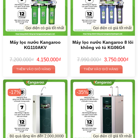
Gọi điện có giá tốt nhất
Gọi điện có giá tốt nhất
Máy lọc nước Kangaroo
Máy lọc nước Kangaroo 8 lõi
KG110AKV
không vỏ tủ KG06G4
Giá
Giá
Giá
Giá
7.200.000
₫
4.150.000
₫
7.990.000
₫
3.750.000
₫
gốc
hiện
gốc
hiện
là:
tại
là:
tại
THÊM VÀO GIỎ HÀNG
THÊM VÀO GIỎ HÀNG
7.200.000₫.
là:
7.990.000₫.
là:
4.150.000₫.
3.75
-17%
-35%
Bộ quà tặng lên đến 2,000,000Đ
Gọi điện có giá tốt nhất