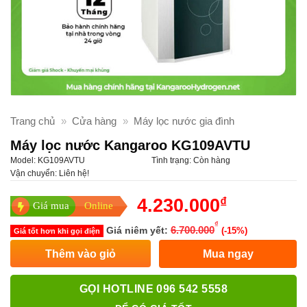
Trang chủ
»
Cửa hàng
»
Máy lọc nước gia đình
Máy lọc nước Kangaroo KG109AVTU
Model:
KG109AVTU
Tình trạng:
Còn hàng
Vận chuyển:
Liên hệ!
₫
4.230.000
Giá mua
Online
₫
6.700.000
Giá niêm yết:
(-15%)
Giá tốt hơn khi gọi điện
Thêm vào giỏ
Mua ngay
GỌI HOTLINE 096 542 5558