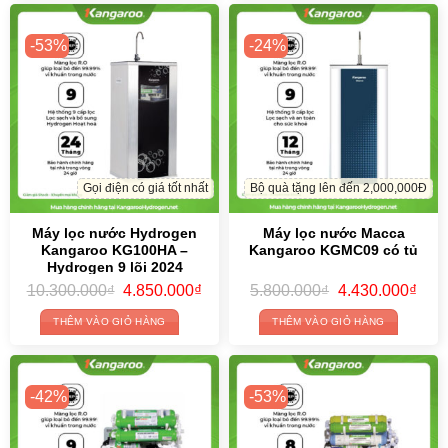
-53%
-24%
Gọi điện có giá tốt nhất
Bộ quà tặng lên đến 2,000,000Đ
Máy lọc nước Hydrogen
Máy lọc nước Macca
Kangaroo KG100HA –
Kangaroo KGMC09 có tủ
Hydrogen 9 lõi 2024
Giá
Giá
Giá
Giá
10.300.000
₫
4.850.000
₫
5.800.000
₫
4.430.000
₫
gốc
hiện
gốc
hiện
là:
tại
là:
tại
THÊM VÀO GIỎ HÀNG
THÊM VÀO GIỎ HÀNG
10.300.000₫.
là:
5.800.000₫.
là:
4.850.000₫.
4.43
-42%
-53%