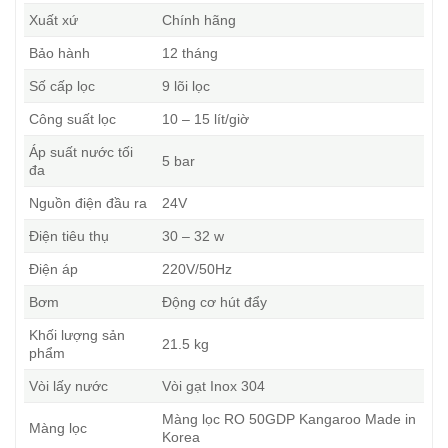
Xuất xứ
Chính hãng
Bảo hành
12 tháng
Số cấp lọc
9 lõi lọc
Công suất lọc
10 – 15 lít/giờ
Áp suất nước tối
5 bar
đa
Nguồn điện đầu ra
24V
Điện tiêu thụ
30 – 32 w
Điện áp
220V/50Hz
Bơm
Động cơ hút đẩy
Khối lượng sản
21.5 kg
phẩm
Vòi lấy nước
Vòi gạt Inox 304
Màng lọc RO 50GDP Kangaroo Made in
Màng lọc
Korea