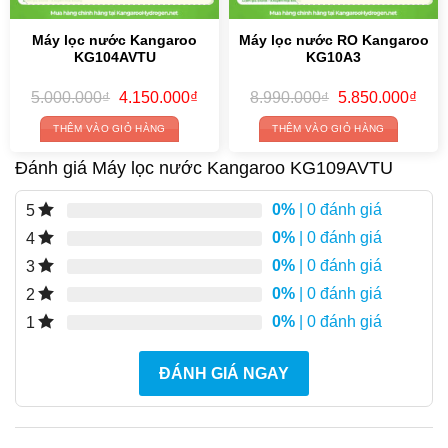
Máy lọc nước Kangaroo
Máy lọc nước RO Kangaroo
KG104AVTU
KG10A3
Giá
Giá
Giá
Giá
5.000.000
₫
4.150.000
₫
8.990.000
₫
5.850.000
₫
gốc
hiện
gốc
hiện
là:
tại
là:
tại
THÊM VÀO GIỎ HÀNG
THÊM VÀO GIỎ HÀNG
5.000.000₫.
là:
8.990.000₫.
là:
4.150.000₫.
5.85
Đánh giá Máy lọc nước Kangaroo KG109AVTU
0%
| 0 đánh giá
5
0%
| 0 đánh giá
4
0%
| 0 đánh giá
3
0%
| 0 đánh giá
2
0%
| 0 đánh giá
1
ĐÁNH GIÁ NGAY