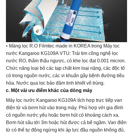
• Màng lọc R.O Filmtec made in KOREA trong Máy lọc
nước Kangaroo KG109A VTU: Trái tim công nghệ lọc
nước RO, thẩm thấu ngược, có khe lọc đạt 0.001 micron.
Chức năng loại bỏ các tạp chất kim loại nặng, các độc tố
có trong nguồn nước, các vi khuẩn gây bệnh đường tiêu
hóa. Nước qua lọc bảo đảm tinh khiết vô trùng.
c. Một vài ưu điểm khác của dòng máy
Máy lọc nước Kangaroo KG109A tích hợp trực tiếp van
điện từ và bơm hút vào trong máy. Phù hợp với gia đình
có nguồn nước yếu hoặc bơm hút có khoảng cách xa.
Bơm hút sâu tới 3m hoặc hút được cả bể ngầm. Van điện
từ có thể tự động ngừng khi áp lực đầu nguồn không đủ,